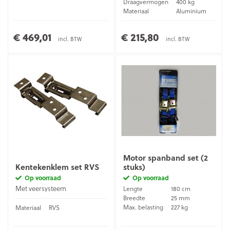
Draagvermogen
400 kg
Materiaal
Aluminium
€ 469,01
€ 215,80
incl. BTW
incl. BTW
Motor spanband set (2
Kentekenklem set RVS
stuks)
Op voorraad
Op voorraad
Met veersysteem
Lengte
180 cm
Breedte
25 mm
Max. belasting
227 kg
Materiaal
RVS