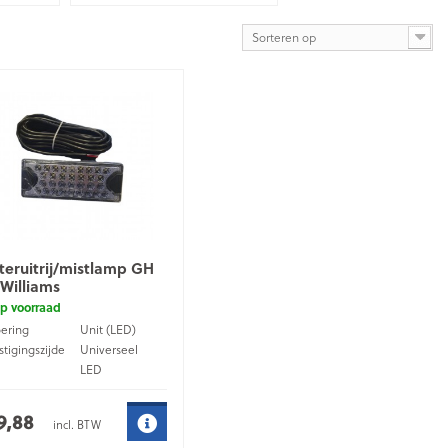
Sorteren op
teruitrij/mistlamp GH
 Williams
p voorraad
oering
Unit (LED)
tigingszijde
Universeel
LED
uiting
Kabel
9,88
incl. BTW