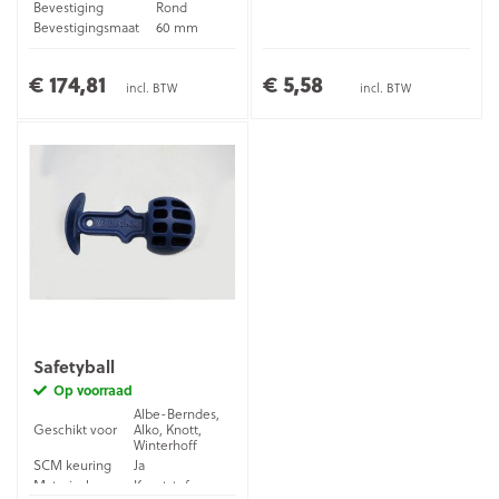
Bevestiging
Rond
Bevestigingsmaat
60 mm
Materiaal
Gietijzer
€ 174,81
€ 5,58
incl. BTW
incl. BTW
Safetyball
Op voorraad
Albe-Berndes,
Geschikt voor
Alko, Knott,
Winterhoff
SCM keuring
Ja
Materiaal
Kunststof