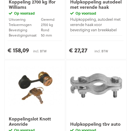
Koppeling 2700 kg Ifor
Hulpkoppeling autodeel
Williams
met verende haak
Op voorraad
Op voorraad
Hulpkoppeling, autodeel met
Uitvoering
Geremd
verende haak voor
Trekvermogen
2700 kg
bevestiging van breekkabel
Bevestiging
Rond
Bevestigingsmaat
50 mm
Materiaal
Gietijzer
Materiaal
Verzinkt staal
€ 158,09
€ 27,27
incl. BTW
incl. BTW
Koppelingslot Knott
Avonride
Hulpkoppeling tbv auto
Op voorraad
Op voorraad