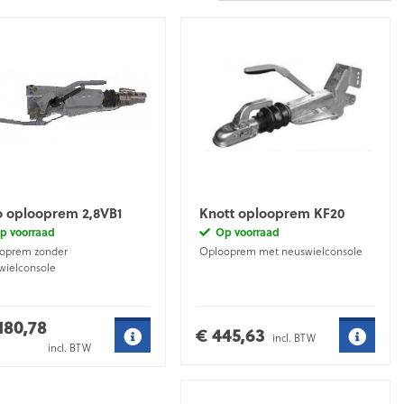
o oplooprem 2,8VB1
Knott oplooprem KF20
p voorraad
Op voorraad
oprem zonder
Oplooprem met neuswielconsole
wielconsole
.180,78
€ 445,63
incl. BTW
incl. BTW