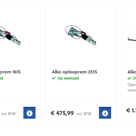
prem 161S
Alko oplooprem 251S
Alk
ad
Op voorraad
O
Oplo
neus
€ 1
€ 475,99
incl. BTW
incl. BTW