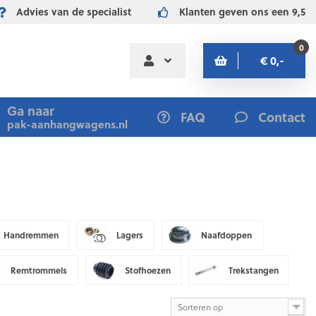
Advies van de specialist
Klanten geven ons een 9,5
0
€ 0,-
Ga naar
FAQ
Contact
pak-aanhangwagens.nl
Handremmen
Lagers
Naafdoppen
Remtrommels
Stofhoezen
Trekstangen
Sorteren op