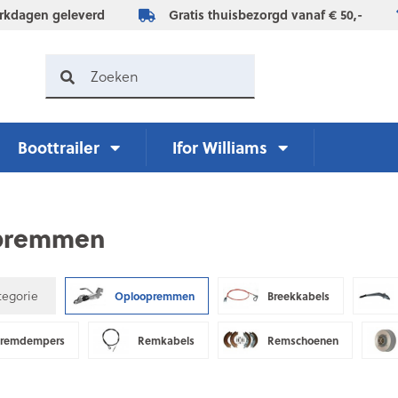
rkdagen geleverd
Gratis thuisbezorgd vanaf € 50,-
Boottrailer
Ifor Williams
premmen
egorie
Oploopremmen
Breekkabels
premdempers
Remkabels
Remschoenen