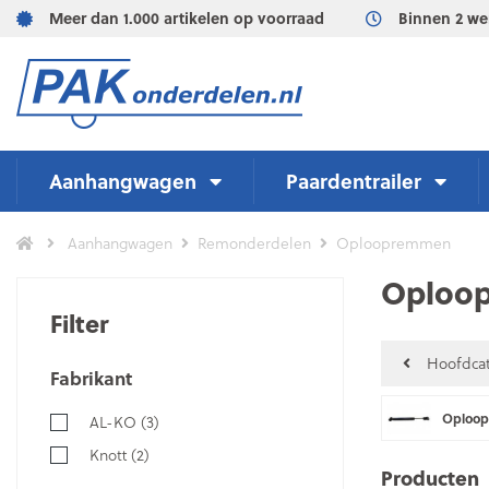
Meer dan 1.000 artikelen op voorraad
Binnen 2 we
Aanhangwagen
Paardentrailer
Aanhangwagen
Remonderdelen
Oploopremmen
Oploo
Filter
Hoofdcat
Fabrikant
Oploo
AL-KO
(3)
Knott
(2)
Producten