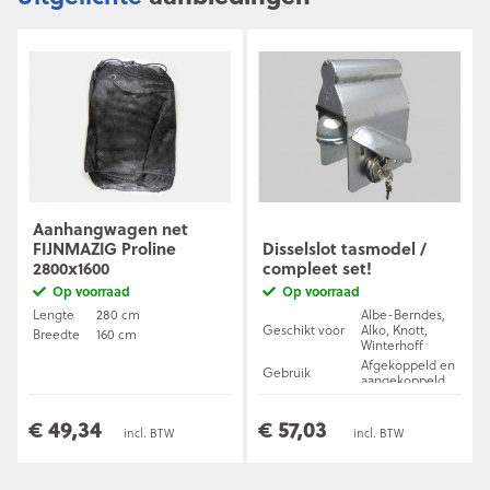
Aanhangwagen net
FIJNMAZIG Proline
Disselslot tasmodel /
2800x1600
compleet set!
Op voorraad
Op voorraad
Lengte
280 cm
Albe-Berndes,
Geschikt voor
Alko, Knott,
Breedte
160 cm
Winterhoff
Afgekoppeld en
Gebruik
aangekoppeld
SCM keuring
Nee
Materiaal
Verzinkt staal
€ 49,34
€ 57,03
incl. BTW
incl. BTW