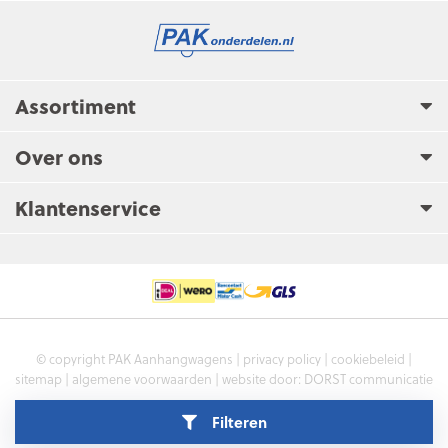
Assortiment
Over ons
Klantenservice
© copyright PAK Aanhangwagens |
privacy policy
|
cookiebeleid
|
sitemap
|
algemene voorwaarden
| website door:
DORST communicatie
Filteren