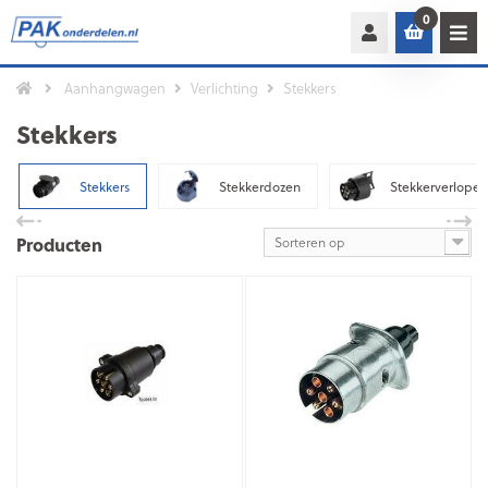
0
Aanhangwagen
Verlichting
Stekkers
Stekkers
Stekkers
Stekkerdozen
Stekkerverlopen
Producten
Sorteren op