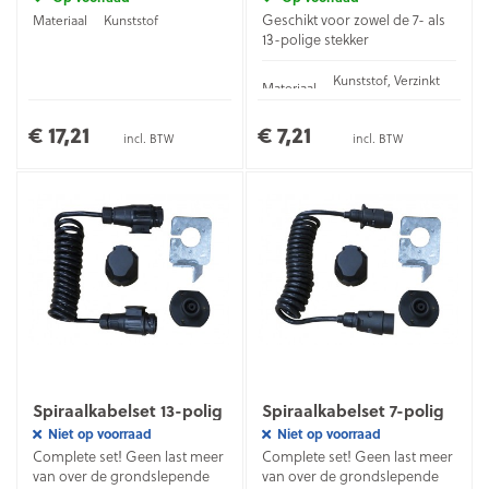
Geschikt voor zowel de 7- als
Materiaal
Kunststof
13-polige stekker
Kunststof, Verzinkt
Materiaal
staal
€ 17,21
€ 7,21
incl. BTW
incl. BTW
Spiraalkabelset 13-polig
Spiraalkabelset 7-polig
Niet op voorraad
Niet op voorraad
Complete set! Geen last meer
Complete set! Geen last meer
van over de grondslepende
van over de grondslepende