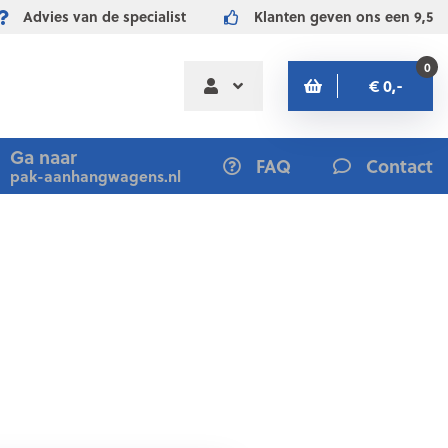
Advies van de specialist
Klanten geven ons een 9,5
0
€ 0,-
Ga naar
FAQ
Contact
pak-aanhangwagens.nl