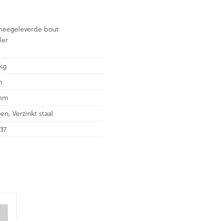
 meegeleverde bout
ler
kg
m
mm
en, Verzinkt staal
37