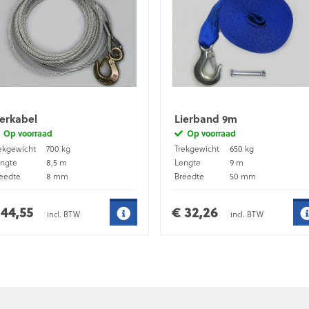
ierkabel
Lierband 9m
Op voorraad
Op voorraad
ekgewicht
700 kg
Trekgewicht
650 kg
ngte
8,5 m
Lengte
9 m
eedte
8 mm
Breedte
50 mm
teriaal
Verzinkt staal
 44,55
€ 32,26
incl. BTW
incl. BTW