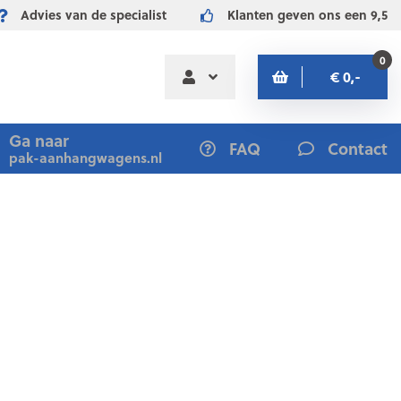
Advies van de specialist
Klanten geven ons een 9,5
0
€ 0,-
Ga naar
FAQ
Contact
pak-aanhangwagens.nl