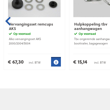
Vervangingsset remcups
Hulpkoppeling tbv
AKS
aanhangwagen
Op voorraad
Op voorraad
Alko vervangingsset AKS
Tbv ongeremde aanhangw
2000/2004/3004
boottrailer, bagagewagen
Materiaal
Verzinkt staal
€ 67,30
€ 15,14
incl. BTW
incl. BTW